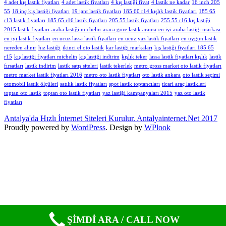
4 adet kış lastik fiyatları
4 adet lastik fiyatları
4 kış lastiği fiyat
4 lastik ne kadar
16 inch 205
55
18 inç kış lastiği fiyatları
19 jant lastik fiyatları
185 60 r14 kışlık lastik fiyatları
185 65
r13 lastik fiyatları
185 65 r16 lastik fiyatları
205 55 lastik fiyatları
255 55 r16 kış lastiği
2015 lastik fiyatları
araba lastiği michelin
araca göre lastik arama
en iyi araba lastiği markası
en iyi lastik fiyatları
en ucuz lassa lastik fiyatları
en ucuz yaz lastik fiyatları
en uygun lastik
nereden alınır
hız lastiği
ikinci el oto lastik
kar lastiği markaları
kış lastiği fiyatları 185 65
r15
kış lastiği fiyatları michelin
kış lastiği indirim
kışlık teker
lassa lastik fiyatları kışlık
lastik
fırsatları
lastik indirim
lastik satış siteleri
lastik tekerlek
metro gross market oto lastik fiyatları
metro market lastik fiyatları 2016
metro oto lastik fiyatları
oto lastik ankara
oto lastik seçimi
otomobil lastik ölçüleri
satılık lastik fiyatları
spot lastik toptancıları
ticari araç lastikleri
toptan oto lastik
toptan oto lastik fiyatları
yaz lastiği kampanyaları 2015
yaz oto lastik
fiyatları
Antalya'da Hızlı İnternet Siteleri Kurulur. Antalyainternet.Net 2017
Proudly powered by
WordPress
. Design by
WPlook
ŞİMDİ ARA / CALL NOW