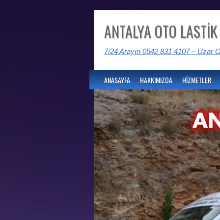
ANTALYA OTO LASTİK
7/24 Arayın 0542 831 4107 – Uzar O
ANASAYFA
HAKKIMIZDA
HİZMETLER