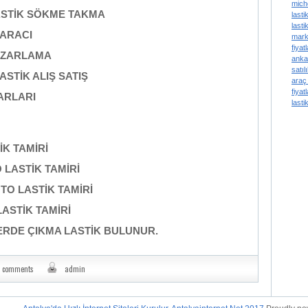
mich
ASTİK SÖKME TAKMA
lastik
lasti
 ARACI
marke
fiyat
PAZARLAMA
anka
satılı
ASTİK ALIŞ SATIŞ
araç 
fiyatl
ARLARI
lastik
K TAMİRİ
LASTİK TAMİRİ
O LASTİK TAMİRİ
ASTİK TAMİRİ
ERDE ÇIKMA LASTİK BULUNUR.
 comments
admin