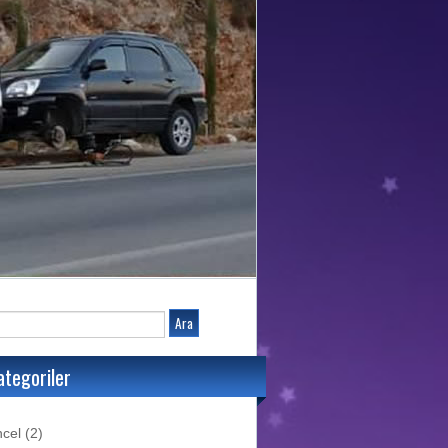
ategoriler
cel
(2)