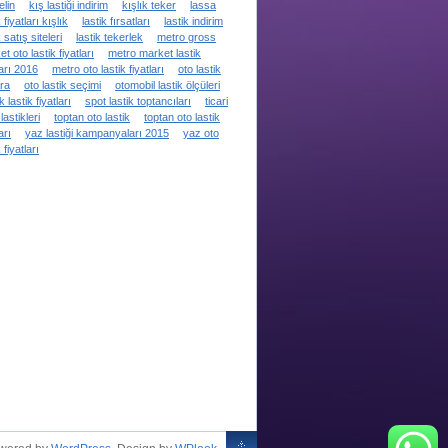
elin
kış lastiği indirim
kışlık teker
lassa
 fiyatları kışlık
lastik fırsatları
lastik indirim
k satış siteleri
lastik tekerlek
metro gross
t oto lastik fiyatları
metro market lastik
ları 2016
metro oto lastik fiyatları
oto lastik
ra
oto lastik seçimi
otomobil lastik ölçüleri
k lastik fiyatları
spot lastik toptancıları
ticari
lastikleri
toptan oto lastik
toptan oto lastik
arı
yaz lastiği kampanyaları 2015
yaz oto
 fiyatları