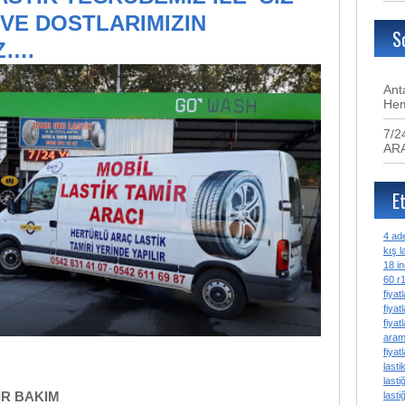
VE DOSTLARIMIZIN
S
Z….
Ant
Hem
7/2
AR
Et
4 ade
kış la
18 in
60 r1
fiyatl
fiyatl
fiyatl
ara
fiyatl
lastik
lastiğ
İR BAKIM
lasti