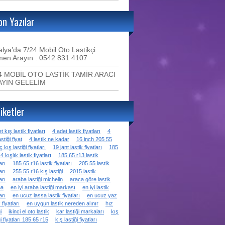
on Yazılar
alya’da 7/24 Mobil Oto Lastikçi
en Arayın . 0542 831 4107
4 MOBİL OTO LASTİK TAMİR ARACI
AYIN GELELİM
iketler
t kış lastik fiyatları
4 adet lastik fiyatları
4
stiği fiyat
4 lastik ne kadar
16 inch 205 55
ç kış lastiği fiyatları
19 jant lastik fiyatları
185
4 kışlık lastik fiyatları
185 65 r13 lastik
arı
185 65 r16 lastik fiyatları
205 55 lastik
arı
255 55 r16 kış lastiği
2015 lastik
arı
araba lastiği michelin
araca göre lastik
ma
en iyi araba lastiği markası
en iyi lastik
arı
en ucuz lassa lastik fiyatları
en ucuz yaz
 fiyatları
en uygun lastik nereden alınır
hız
i
ikinci el oto lastik
kar lastiği markaları
kış
ği fiyatları 185 65 r15
kış lastiği fiyatları