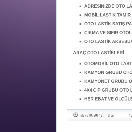
ADRESİNİZDE OTO L
MOBİL LASTİK TAMİR
OTO LASTİK SATIŞ 
ÇIKMA VE SIFIR OTOL
OTO LASTİK AKSESU
ARAÇ OTO LASTİKLERİ
OTOMOBİL OTO LASTİ
KAMYON GRUBU OTO 
KAMYONET GRUBU OT
4X4 CİP GRUBU OTO L
HER EBAT VE ÖLÇÜL
Mayıs 18, 2017 at 11:31 am
No