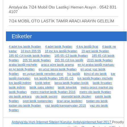
Antalya’da 7/24 Mobil Oto Lastikçi Hemen Arayın . 0542 831
4107
7/24 MOBİL OTO LASTİK TAMİR ARACI ARAYIN GELELİM
Etiketler
4 adet kış lastik fiyatları
4 adet lastik fiyatları
4 kış lastiği fiyat
4 lastik ne
kadar
16 inch 205 55
18 inç kış lastiği fiyatları
19 jant lastik fiyatları
185 60 r14 kışlık lastik fiyatları
185 65 r13 lastik fiyatları
185 65 r16 lastik
fiyatları
205 55 lastik fiyatları
255 55 r16 kış lastiği
2015 lastik fiyatları
araba lastiği michelin
araca göre lastik arama
en iyi araba lastiği markası
en iyi lastik fiyatları
en ucuz lassa lastik fiyatları
en ucuz yaz lastik
fiyatları
en uygun lastik nereden alınır
hız lastiği
ikinci el oto lastik
kar
lastiği markaları
kış lastiği fiyatları 185 65 r15
kış lastiği fiyatları michelin
kış lastiği indirim
kışlık teker
lassa lastik fiyatları kışlık
lastik fırsatları
lastik indirim
lastik satış siteleri
lastik tekerlek
metro gross market oto
lastik fiyatları
metro market lastik fiyatları 2016
metro oto lastik fiyatları
oto lastik ankara
oto lastik seçimi
otomobil lastik ölçüleri
satılık lastik
fiyatları
spot lastik toptancıları
ticari araç lastikleri
toptan oto lastik
toptan oto lastik fiyatları
yaz lastiği kampanyaları 2015
yaz oto lastik
fiyatları
Antalya'da Hızlı İnternet Siteleri Kurulur. Antalyainternet.Net 2017
Proudly