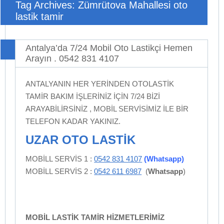
Tag Archives: Zümrütova Mahallesi oto
lastik tamir
Antalya’da 7/24 Mobil Oto Lastikçi Hemen
Arayın . 0542 831 4107
ANTALYANIN HER YERİNDEN OTOLASTİK
TAMİR BAKIM İŞLERİNİZ İÇİN 7/24 BİZİ
ARAYABİLİRSİNİZ , MOBİL SERVİSİMİZ İLE BİR
TELEFON KADAR YAKINIZ.
UZAR OTO LASTİK
MOBİLL SERVİS 1 :
0542 831 4107
(Whatsapp)
MOBİLL SERVİS 2 :
0542 611 6987
(
Whatsapp
)
MOBİL LASTİK TAMİR HİZMETLERİMİZ