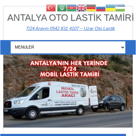
ANTALYA OTO LASTİK TAMİRİ
7/24 Arayın 0542 831 4107 – Uzar Oto Lastik