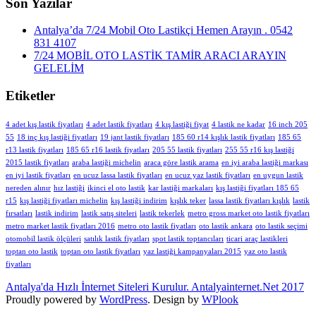
Son Yazılar
Antalya’da 7/24 Mobil Oto Lastikçi Hemen Arayın . 0542
831 4107
7/24 MOBİL OTO LASTİK TAMİR ARACI ARAYIN
GELELİM
Etiketler
4 adet kış lastik fiyatları
4 adet lastik fiyatları
4 kış lastiği fiyat
4 lastik ne kadar
16 inch 205
55
18 inç kış lastiği fiyatları
19 jant lastik fiyatları
185 60 r14 kışlık lastik fiyatları
185 65
r13 lastik fiyatları
185 65 r16 lastik fiyatları
205 55 lastik fiyatları
255 55 r16 kış lastiği
2015 lastik fiyatları
araba lastiği michelin
araca göre lastik arama
en iyi araba lastiği markası
en iyi lastik fiyatları
en ucuz lassa lastik fiyatları
en ucuz yaz lastik fiyatları
en uygun lastik
nereden alınır
hız lastiği
ikinci el oto lastik
kar lastiği markaları
kış lastiği fiyatları 185 65
r15
kış lastiği fiyatları michelin
kış lastiği indirim
kışlık teker
lassa lastik fiyatları kışlık
lastik
fırsatları
lastik indirim
lastik satış siteleri
lastik tekerlek
metro gross market oto lastik fiyatları
metro market lastik fiyatları 2016
metro oto lastik fiyatları
oto lastik ankara
oto lastik seçimi
otomobil lastik ölçüleri
satılık lastik fiyatları
spot lastik toptancıları
ticari araç lastikleri
toptan oto lastik
toptan oto lastik fiyatları
yaz lastiği kampanyaları 2015
yaz oto lastik
fiyatları
Antalya'da Hızlı İnternet Siteleri Kurulur. Antalyainternet.Net 2017
Proudly powered by
WordPress
. Design by
WPlook