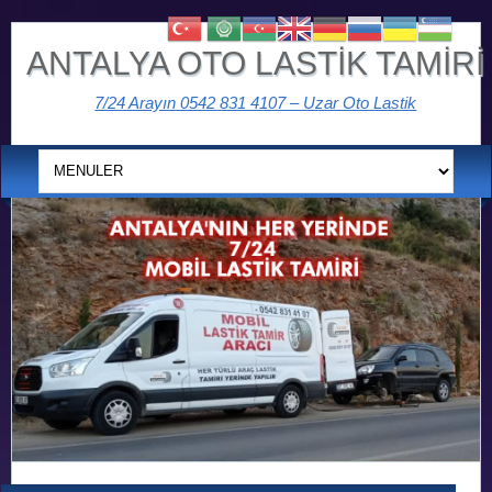
ANTALYA OTO LASTİK TAMİRİ
7/24 Arayın 0542 831 4107 – Uzar Oto Lastik