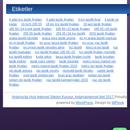
Etiketler
4 adet kış lastik fiyatları
4 adet lastik fiyatları
4 kış lastiği fiyat
4 lastik ne
kadar
16 inch 205 55
18 inç kış lastiği fiyatları
19 jant lastik fiyatları
185 60 r14 kışlık lastik fiyatları
185 65 r13 lastik fiyatları
185 65 r16 lastik
fiyatları
205 55 lastik fiyatları
255 55 r16 kış lastiği
2015 lastik fiyatları
araba lastiği michelin
araca göre lastik arama
en iyi araba lastiği markası
en iyi lastik fiyatları
en ucuz lassa lastik fiyatları
en ucuz yaz lastik
fiyatları
en uygun lastik nereden alınır
hız lastiği
ikinci el oto lastik
kar
lastiği markaları
kış lastiği fiyatları 185 65 r15
kış lastiği fiyatları michelin
kış lastiği indirim
kışlık teker
lassa lastik fiyatları kışlık
lastik fırsatları
lastik indirim
lastik satış siteleri
lastik tekerlek
metro gross market oto
lastik fiyatları
metro market lastik fiyatları 2016
metro oto lastik fiyatları
oto lastik ankara
oto lastik seçimi
otomobil lastik ölçüleri
satılık lastik
fiyatları
spot lastik toptancıları
ticari araç lastikleri
toptan oto lastik
toptan oto lastik fiyatları
yaz lastiği kampanyaları 2015
yaz oto lastik
fiyatları
Antalya'da Hızlı İnternet Siteleri Kurulur. Antalyainternet.Net 2017
Proudly
powered by
WordPress
. Design by
WPlook