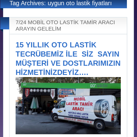
Tag Archives: uygun oto lastik fiyatları
7/24 MOBİL OTO LASTİK TAMİR ARACI
ARAYIN GELELİM
15 YILLIK OTO LASTİK
TECRÜBEMİZ İLE SİZ SAYIN
MÜŞTERİ VE DOSTLARIMIZIN
HİZMETİNİZDEYİZ….