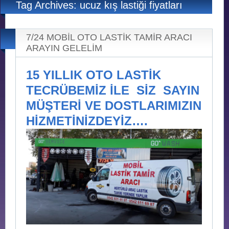
Tag Archives: ucuz kış lastiği fiyatları
7/24 MOBİL OTO LASTİK TAMİR ARACI
ARAYIN GELELİM
15 YILLIK OTO LASTİK
TECRÜBEMİZ İLE SİZ SAYIN
MÜŞTERİ VE DOSTLARIMIZIN
HİZMETİNİZDEYİZ….