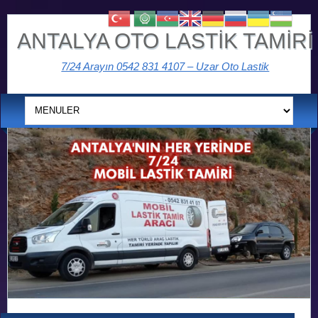
ANTALYA OTO LASTİK TAMİRİ
7/24 Arayın 0542 831 4107 – Uzar Oto Lastik