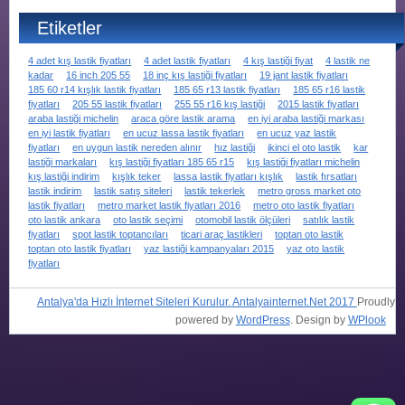
Etiketler
4 adet kış lastik fiyatları
4 adet lastik fiyatları
4 kış lastiği fiyat
4 lastik ne
kadar
16 inch 205 55
18 inç kış lastiği fiyatları
19 jant lastik fiyatları
185 60 r14 kışlık lastik fiyatları
185 65 r13 lastik fiyatları
185 65 r16 lastik
fiyatları
205 55 lastik fiyatları
255 55 r16 kış lastiği
2015 lastik fiyatları
araba lastiği michelin
araca göre lastik arama
en iyi araba lastiği markası
en iyi lastik fiyatları
en ucuz lassa lastik fiyatları
en ucuz yaz lastik
fiyatları
en uygun lastik nereden alınır
hız lastiği
ikinci el oto lastik
kar
lastiği markaları
kış lastiği fiyatları 185 65 r15
kış lastiği fiyatları michelin
kış lastiği indirim
kışlık teker
lassa lastik fiyatları kışlık
lastik fırsatları
lastik indirim
lastik satış siteleri
lastik tekerlek
metro gross market oto
lastik fiyatları
metro market lastik fiyatları 2016
metro oto lastik fiyatları
oto lastik ankara
oto lastik seçimi
otomobil lastik ölçüleri
satılık lastik
fiyatları
spot lastik toptancıları
ticari araç lastikleri
toptan oto lastik
toptan oto lastik fiyatları
yaz lastiği kampanyaları 2015
yaz oto lastik
fiyatları
Antalya'da Hızlı İnternet Siteleri Kurulur. Antalyainternet.Net 2017
Proudly
powered by
WordPress
. Design by
WPlook