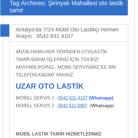
Tag Archives: Şirinyalı Mahallesi oto lastik
tamir
Antalya’da 7/24 Mobil Oto Lastikçi Hemen
Arayın . 0542 831 4107
ANTALYANIN HER YERİNDEN OTOLASTİK
TAMİR BAKIM İŞLERİNİZ İÇİN 7/24 BİZİ
ARAYABİLİRSİNİZ , MOBİL SERVİSİMİZ İLE BİR
TELEFON KADAR YAKINIZ.
UZAR OTO LASTİK
MOBİLL SERVİS 1 :
0542 831 4107
(Whatsapp)
MOBİLL SERVİS 2 :
0542 611 6987
(
Whatsapp
)
MOBİL LASTİK TAMİR HİZMETLERİMİZ