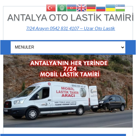
ANTALYA OTO LASTİK TAMİRİ
7/24 Arayın 0542 831 4107 – Uzar Oto Lastik