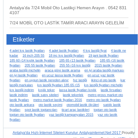
Antalya’da 7/24 Mobil Oto Lastikçi Hemen Arayın . 0542 831
4107
7/24 MOBİL OTO LASTİK TAMİR ARACI ARAYIN GELELİM
Etiketler
4 adet kış lastik fiyatları
4 adet lastik fiyatları
4 kış lastiği fiyat
4 lastik ne
kadar
16 inch 205 55
18 inç kış lastiği fiyatları
19 jant lastik fiyatları
185 60 r14 kışlık lastik fiyatları
185 65 r13 lastik fiyatları
185 65 r16 lastik
fiyatları
205 55 lastik fiyatları
255 55 r16 kış lastiği
2015 lastik fiyatları
araba lastiği michelin
araca göre lastik arama
en iyi araba lastiği markası
en iyi lastik fiyatları
en ucuz lassa lastik fiyatları
en ucuz yaz lastik
fiyatları
en uygun lastik nereden alınır
hız lastiği
ikinci el oto lastik
kar
lastiği markaları
kış lastiği fiyatları 185 65 r15
kış lastiği fiyatları michelin
kış lastiği indirim
kışlık teker
lassa lastik fiyatları kışlık
lastik fırsatları
lastik indirim
lastik satış siteleri
lastik tekerlek
metro gross market oto
lastik fiyatları
metro market lastik fiyatları 2016
metro oto lastik fiyatları
oto lastik ankara
oto lastik seçimi
otomobil lastik ölçüleri
satılık lastik
fiyatları
spot lastik toptancıları
ticari araç lastikleri
toptan oto lastik
toptan oto lastik fiyatları
yaz lastiği kampanyaları 2015
yaz oto lastik
fiyatları
Antalya'da Hızlı İnternet Siteleri Kurulur. Antalyainternet.Net 2017
Proudly