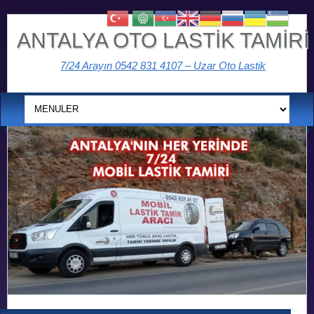
ANTALYA OTO LASTİK TAMİRİ
7/24 Arayın 0542 831 4107 – Uzar Oto Lastik