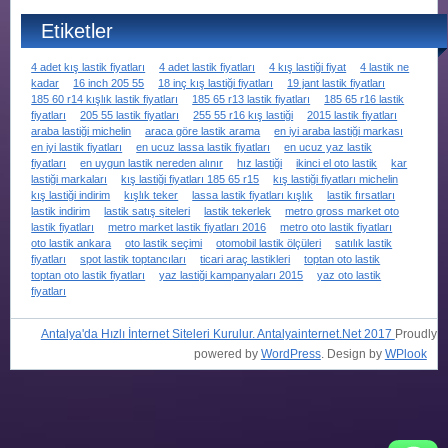
Etiketler
4 adet kış lastik fiyatları
4 adet lastik fiyatları
4 kış lastiği fiyat
4 lastik ne
kadar
16 inch 205 55
18 inç kış lastiği fiyatları
19 jant lastik fiyatları
185 60 r14 kışlık lastik fiyatları
185 65 r13 lastik fiyatları
185 65 r16 lastik
fiyatları
205 55 lastik fiyatları
255 55 r16 kış lastiği
2015 lastik fiyatları
araba lastiği michelin
araca göre lastik arama
en iyi araba lastiği markası
en iyi lastik fiyatları
en ucuz lassa lastik fiyatları
en ucuz yaz lastik
fiyatları
en uygun lastik nereden alınır
hız lastiği
ikinci el oto lastik
kar
lastiği markaları
kış lastiği fiyatları 185 65 r15
kış lastiği fiyatları michelin
kış lastiği indirim
kışlık teker
lassa lastik fiyatları kışlık
lastik fırsatları
lastik indirim
lastik satış siteleri
lastik tekerlek
metro gross market oto
lastik fiyatları
metro market lastik fiyatları 2016
metro oto lastik fiyatları
oto lastik ankara
oto lastik seçimi
otomobil lastik ölçüleri
satılık lastik
fiyatları
spot lastik toptancıları
ticari araç lastikleri
toptan oto lastik
toptan oto lastik fiyatları
yaz lastiği kampanyaları 2015
yaz oto lastik
fiyatları
Antalya'da Hızlı İnternet Siteleri Kurulur. Antalyainternet.Net 2017
Proudly
powered by
WordPress
. Design by
WPlook