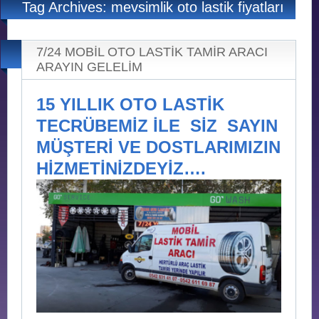
Tag Archives: mevsimlik oto lastik fiyatları
7/24 MOBİL OTO LASTİK TAMİR ARACI
ARAYIN GELELİM
15 YILLIK OTO LASTİK
TECRÜBEMİZ İLE SİZ SAYIN
MÜŞTERİ VE DOSTLARIMIZIN
HİZMETİNİZDEYİZ….