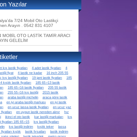
on Yazılar
alya’da 7/24 Mobil Oto Lastikçi
en Arayın . 0542 831 4107
4 MOBİL OTO LASTİK TAMİR ARACI
AYIN GELELİM
tiketler
t kış lastik fiyatları
4 adet lastik fiyatları
4
stiği fiyat
4 lastik ne kadar
16 inch 205 55
ç kış lastiği fiyatları
19 jant lastik fiyatları
185
4 kışlık lastik fiyatları
185 65 r13 lastik
arı
185 65 r16 lastik fiyatları
205 55 lastik
arı
255 55 r16 kış lastiği
2015 lastik
arı
araba lastiği michelin
araca göre lastik
ma
en iyi araba lastiği markası
en iyi lastik
arı
en ucuz lassa lastik fiyatları
en ucuz yaz
 fiyatları
en uygun lastik nereden alınır
hız
i
ikinci el oto lastik
kar lastiği markaları
kış
ği fiyatları 185 65 r15
kış lastiği fiyatları
elin
kış lastiği indirim
kışlık teker
lassa
 fiyatları kışlık
lastik fırsatları
lastik indirim
k satış siteleri
lastik tekerlek
metro gross