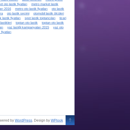
t oto lastik fiyatları
metro market lastik
ları 2016
metro oto lastik fiyatları
oto lastik
ra
oto lastik seçimi
otomobil lastik ölçüleri
k lastik fiyatları
spot lastik toptancıları
ticari
lastikleri
toptan oto lastik
toptan oto lastik
arı
yaz lastiği kampanyaları 2015
yaz oto
 fiyatları
owered by
WordPress
. Design by
WPlook