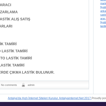
marke
 ARACI
fiyat
anka
PAZARLAMA
satılı
ASTİK ALIŞ SATIŞ
araç 
fiyatl
ARLARI
lastik
K TAMİRİ
LASTİK TAMİRİ
O LASTİK TAMİRİ
ASTİK TAMİRİ
ERDE ÇIKMA LASTİK BULUNUR.
No comments
admin
Antalya'da Hızlı İnternet Siteleri Kurulur. Antalyainternet.Net 2017
Proudly p