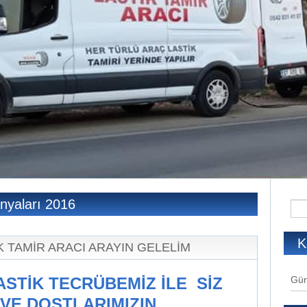
anyaları 2016
K
K TAMİR ARACI ARAYIN GELELİM
LASTİK TECRÜBEMİZ İLE SİZ
Gün
VE DOSTLARIMIZIN