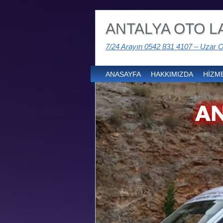
ANTALYA OTO LA
7/24 Arayın 0542 831 4107 – Uzar O
ANASAYFA
HAKKIMIZDA
HİZM