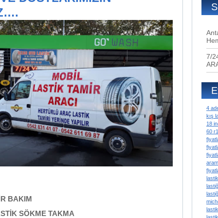
S
Z….
Ant
Hem
7/2
AR
E
4 ade
kış la
18 in
60 r1
fiyatl
fiyatl
fiyatl
ara
fiyatl
lastik
lastiğ
lasti
İR BAKIM
mich
lastik
ASTİK SÖKME TAKMA
lasti