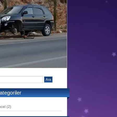
ategoriler
cel
(2)