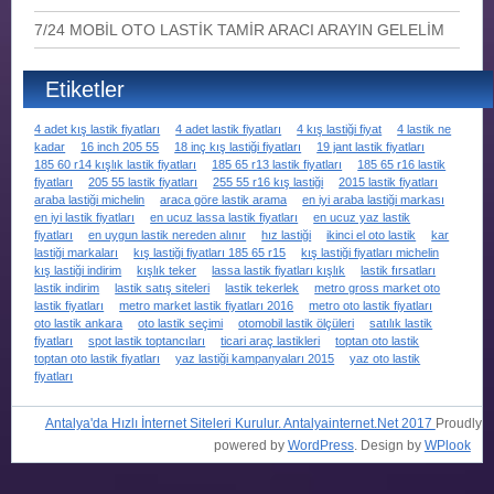
7/24 MOBİL OTO LASTİK TAMİR ARACI ARAYIN GELELİM
Etiketler
4 adet kış lastik fiyatları
4 adet lastik fiyatları
4 kış lastiği fiyat
4 lastik ne
kadar
16 inch 205 55
18 inç kış lastiği fiyatları
19 jant lastik fiyatları
185 60 r14 kışlık lastik fiyatları
185 65 r13 lastik fiyatları
185 65 r16 lastik
fiyatları
205 55 lastik fiyatları
255 55 r16 kış lastiği
2015 lastik fiyatları
araba lastiği michelin
araca göre lastik arama
en iyi araba lastiği markası
en iyi lastik fiyatları
en ucuz lassa lastik fiyatları
en ucuz yaz lastik
fiyatları
en uygun lastik nereden alınır
hız lastiği
ikinci el oto lastik
kar
lastiği markaları
kış lastiği fiyatları 185 65 r15
kış lastiği fiyatları michelin
kış lastiği indirim
kışlık teker
lassa lastik fiyatları kışlık
lastik fırsatları
lastik indirim
lastik satış siteleri
lastik tekerlek
metro gross market oto
lastik fiyatları
metro market lastik fiyatları 2016
metro oto lastik fiyatları
oto lastik ankara
oto lastik seçimi
otomobil lastik ölçüleri
satılık lastik
fiyatları
spot lastik toptancıları
ticari araç lastikleri
toptan oto lastik
toptan oto lastik fiyatları
yaz lastiği kampanyaları 2015
yaz oto lastik
fiyatları
Antalya'da Hızlı İnternet Siteleri Kurulur. Antalyainternet.Net 2017
Proudly
powered by
WordPress
. Design by
WPlook