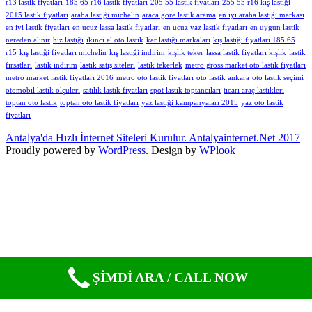
r13 lastik fiyatları
185 65 r16 lastik fiyatları
205 55 lastik fiyatları
255 55 r16 kış lastiği
2015 lastik fiyatları
araba lastiği michelin
araca göre lastik arama
en iyi araba lastiği markası
en iyi lastik fiyatları
en ucuz lassa lastik fiyatları
en ucuz yaz lastik fiyatları
en uygun lastik
nereden alınır
hız lastiği
ikinci el oto lastik
kar lastiği markaları
kış lastiği fiyatları 185 65
r15
kış lastiği fiyatları michelin
kış lastiği indirim
kışlık teker
lassa lastik fiyatları kışlık
lastik
fırsatları
lastik indirim
lastik satış siteleri
lastik tekerlek
metro gross market oto lastik fiyatları
metro market lastik fiyatları 2016
metro oto lastik fiyatları
oto lastik ankara
oto lastik seçimi
otomobil lastik ölçüleri
satılık lastik fiyatları
spot lastik toptancıları
ticari araç lastikleri
toptan oto lastik
toptan oto lastik fiyatları
yaz lastiği kampanyaları 2015
yaz oto lastik
fiyatları
Antalya'da Hızlı İnternet Siteleri Kurulur. Antalyainternet.Net 2017
Proudly powered by
WordPress
. Design by
WPlook
ŞİMDİ ARA / CALL NOW