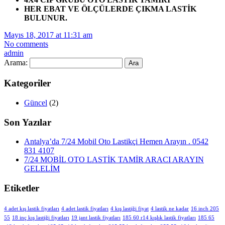
HER EBAT VE ÖLÇÜLERDE ÇIKMA LASTİK
BULUNUR.
Mayıs 18, 2017 at 11:31 am
No comments
admin
Arama:
Kategoriler
Güncel
(2)
Son Yazılar
Antalya’da 7/24 Mobil Oto Lastikçi Hemen Arayın . 0542
831 4107
7/24 MOBİL OTO LASTİK TAMİR ARACI ARAYIN
GELELİM
Etiketler
4 adet kış lastik fiyatları
4 adet lastik fiyatları
4 kış lastiği fiyat
4 lastik ne kadar
16 inch 205
55
18 inç kış lastiği fiyatları
19 jant lastik fiyatları
185 60 r14 kışlık lastik fiyatları
185 65