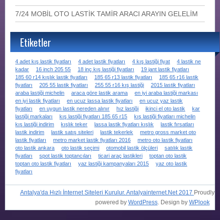
7/24 MOBİL OTO LASTİK TAMİR ARACI ARAYIN GELELİM
Etiketler
4 adet kış lastik fiyatları
4 adet lastik fiyatları
4 kış lastiği fiyat
4 lastik ne
kadar
16 inch 205 55
18 inç kış lastiği fiyatları
19 jant lastik fiyatları
185 60 r14 kışlık lastik fiyatları
185 65 r13 lastik fiyatları
185 65 r16 lastik
fiyatları
205 55 lastik fiyatları
255 55 r16 kış lastiği
2015 lastik fiyatları
araba lastiği michelin
araca göre lastik arama
en iyi araba lastiği markası
en iyi lastik fiyatları
en ucuz lassa lastik fiyatları
en ucuz yaz lastik
fiyatları
en uygun lastik nereden alınır
hız lastiği
ikinci el oto lastik
kar
lastiği markaları
kış lastiği fiyatları 185 65 r15
kış lastiği fiyatları michelin
kış lastiği indirim
kışlık teker
lassa lastik fiyatları kışlık
lastik fırsatları
lastik indirim
lastik satış siteleri
lastik tekerlek
metro gross market oto
lastik fiyatları
metro market lastik fiyatları 2016
metro oto lastik fiyatları
oto lastik ankara
oto lastik seçimi
otomobil lastik ölçüleri
satılık lastik
fiyatları
spot lastik toptancıları
ticari araç lastikleri
toptan oto lastik
toptan oto lastik fiyatları
yaz lastiği kampanyaları 2015
yaz oto lastik
fiyatları
Antalya'da Hızlı İnternet Siteleri Kurulur. Antalyainternet.Net 2017
Proudly
powered by
WordPress
. Design by
WPlook