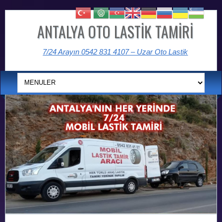
ANTALYA OTO LASTİK TAMİRİ
7/24 Arayın 0542 831 4107 – Uzar Oto Lastik