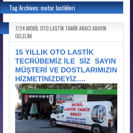
Tag Archives: motor lastikleri
7/24 MOBİL OTO LASTİK TAMİR ARACI ARAYIN
GELELİM
15 YILLIK OTO LASTİK
TECRÜBEMİZ İLE SİZ SAYIN
MÜŞTERİ VE DOSTLARIMIZIN
HİZMETİNİZDEYİZ….